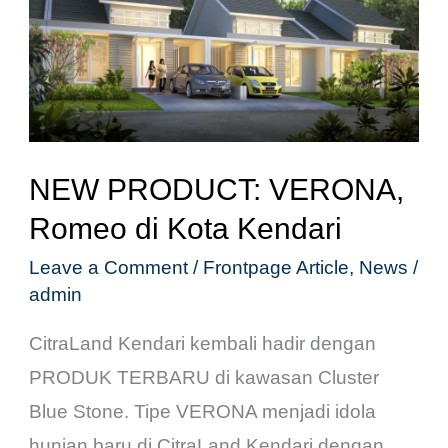
VERONA,
Romeo
di
Kota
Kendari
NEW PRODUCT: VERONA,
Romeo di Kota Kendari
Leave a Comment
/
Frontpage Article
,
News
/
admin
CitraLand Kendari kembali hadir dengan
PRODUK TERBARU di kawasan Cluster
Blue Stone. Tipe VERONA menjadi idola
hunian baru di CitraLand Kendari dengan