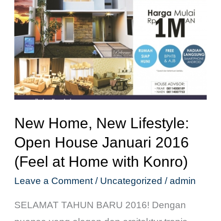
Lifestyle:
Open
House
Januari
2016
(Feel
at
New Home, New Lifestyle:
Home
Open House Januari 2016
with
(Feel at Home with Konro)
Konro)
Leave a Comment
/
Uncategorized
/
admin
SELAMAT TAHUN BARU 2016! Dengan