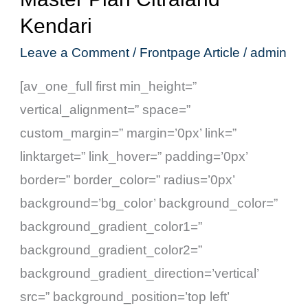
Plan
Kendari
Citraland
Leave a Comment
/
Frontpage Article
/
admin
Kendari
[av_one_full first min_height=”
vertical_alignment=” space=”
custom_margin=” margin=’0px’ link=”
linktarget=” link_hover=” padding=’0px’
border=” border_color=” radius=’0px’
background=’bg_color’ background_color=”
background_gradient_color1=”
background_gradient_color2=”
background_gradient_direction=’vertical’
src=” background_position=’top left’