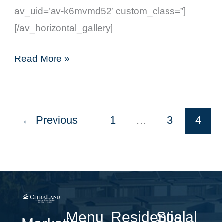
av_uid=’av-k6mvmd52′ custom_class=”]
[/av_horizontal_gallery]
Read More »
←
Previous
1
…
3
4
Menu
Residential
Sosial