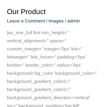
Our Product
Our
Product
Leave a Comment
/
Images
/
admin
[av_one_full first min_height=”
vertical_alignment=” space=”
custom_margin=” margin=’0px’ link=”
linktarget=” link_hover=” padding=’0px’
border=” border_color=” radius=’0px’
background=’bg_color’ background_color=”
background_gradient_color1=”
background_gradient_color2=”
background_gradient_direction=’vertical’
src=” background_position=’top left’