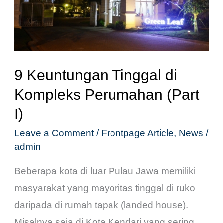
Kompleks
Perumahan
(Part
I)
9 Keuntungan Tinggal di
Kompleks Perumahan (Part
I)
Leave a Comment
/
Frontpage Article
,
News
/
admin
Beberapa kota di luar Pulau Jawa memiliki
masyarakat yang mayoritas tinggal di ruko
daripada di rumah tapak (landed house).
Misalnya saja di Kota Kendari yang sering