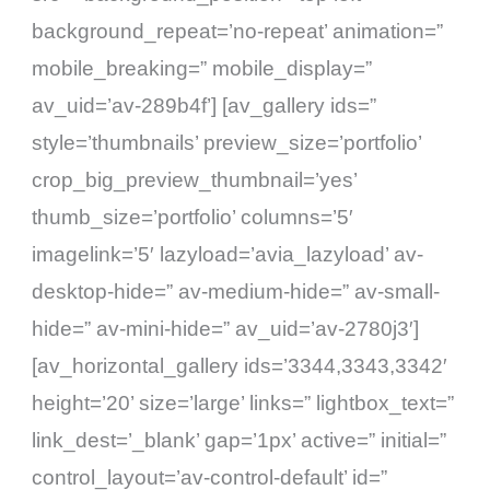
background_repeat=’no-repeat’ animation=”
mobile_breaking=” mobile_display=”
av_uid=’av-289b4f’] [av_gallery ids=”
style=’thumbnails’ preview_size=’portfolio’
crop_big_preview_thumbnail=’yes’
thumb_size=’portfolio’ columns=’5′
imagelink=’5′ lazyload=’avia_lazyload’ av-
desktop-hide=” av-medium-hide=” av-small-
hide=” av-mini-hide=” av_uid=’av-2780j3′]
[av_horizontal_gallery ids=’3344,3343,3342′
height=’20’ size=’large’ links=” lightbox_text=”
link_dest=’_blank’ gap=’1px’ active=” initial=”
control_layout=’av-control-default’ id=”