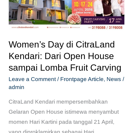
CitraLand
Kendari:
Dari
Open
Women’s Day di CitraLand
House
Kendari: Dari Open House
sampai
sampai Lomba Fruit Carving
Lomba
Fruit
Leave a Comment
/
Frontpage Article
,
News
/
admin
Carving
CitraLand Kendari mempersembahkan
Gelaran Open House istimewa menyambut
momen Hari Kartini pada tanggal 21 April,
yang diproklamirkan sebagai Hari