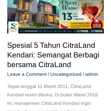
Tahun
CitraLand
Kendari:
Semangat
Berbagi
Spesial 5 Tahun CitraLand
bersama
Kendari: Semangat Berbagi
CitraLand
bersama CitraLand
Leave a Comment
/
Uncategorized
/
admin
Tepat tanggal 11 Maret 2011, CitraLand
Kendari resmi dibuka. Di bulan Maret 2016
ini, manajemen CitraLand Kendari ingin