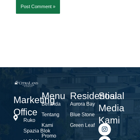
Menu
Residential
Sosial
Marketing
Beranda
Aurora Bay
Media
Office
Tentang
Blue Stone
Kami
Ruko
Kami
Green Leaf
I
F
Y
Spazia Blok
n
a
o
Promo
s
c
u