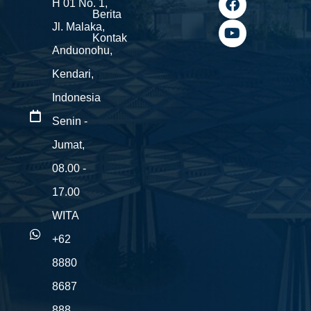
H 01 No. 1,
t
e
t
Berita
a
b
u
Jl. Malaka,
g
o
b
Kontak
Anduonohu,
r
o
e
a
k
Kendari,
m
Indonesia
Senin -
Jumat,
08.00 -
17.00
WITA
+62
8880
8687
888